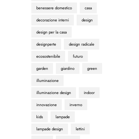
benessere domestico
casa
decorazione interni
design
design per la casa
designperte
design radicale
ecosostenibile
futuro
garden
giardino
green
illuminazione
illuminazione design
indoor
innovazione
inverno
kids
lampade
lampade design
lettini