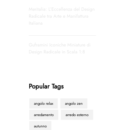
Meritalia: L’Eccellenza del Design
Radicale tra Arte e Manifattura
Italiana
Guframini Iconiche Miniature di
Design Radicale in Scala 1:8
Popular Tags
angolo relax
angolo zen
arredamento
arredo esterno
autunno