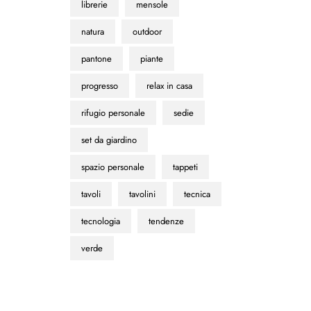
librerie
mensole
natura
outdoor
pantone
piante
progresso
relax in casa
rifugio personale
sedie
set da giardino
spazio personale
tappeti
tavoli
tavolini
tecnica
tecnologia
tendenze
verde