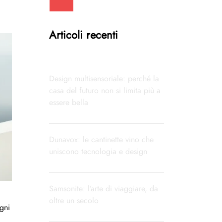
Articoli recenti
Design multisensoriale: perché la
casa del futuro non si limita più a
essere bella
Dunavox: le cantinette vino che
uniscono tecnologia e design
Samsonite: l’arte di viaggiare, da
oltre un secolo
gni