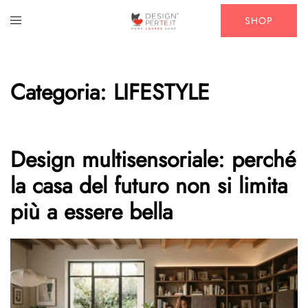
Vai
Mostra/Nascondi
SHOP
al
menu
contenuto
Categoria:
LIFESTYLE
Design multisensoriale: perché
la casa del futuro non si limita
più a essere bella