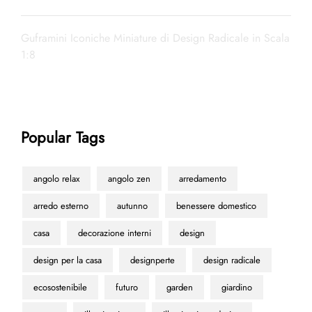
Guframini Iconiche Miniature di Design Radicale in Scala
1:8
Popular Tags
angolo relax
angolo zen
arredamento
arredo esterno
autunno
benessere domestico
casa
decorazione interni
design
design per la casa
designperte
design radicale
ecosostenibile
futuro
garden
giardino