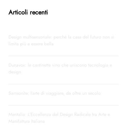
Articoli recenti
Design multisensoriale: perché la casa del futuro non si
limita più a essere bella
Dunavox: le cantinette vino che uniscono tecnologia e
design
Samsonite: l’arte di viaggiare, da oltre un secolo
Meritalia: L’Eccellenza del Design Radicale tra Arte e
Manifattura Italiana