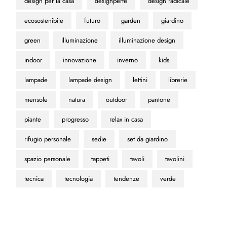
design per la casa
designperte
design radicale
ecosostenibile
futuro
garden
giardino
green
illuminazione
illuminazione design
indoor
innovazione
inverno
kids
lampade
lampade design
lettini
librerie
mensole
natura
outdoor
pantone
piante
progresso
relax in casa
rifugio personale
sedie
set da giardino
spazio personale
tappeti
tavoli
tavolini
tecnica
tecnologia
tendenze
verde