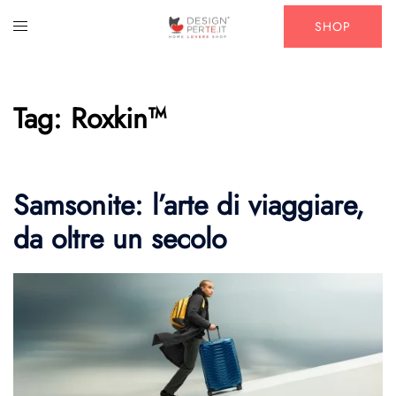
Vai
Mostra/Nascondi
SHOP
al
menu
contenuto
Tag:
Roxkin™
Samsonite: l’arte di viaggiare,
da oltre un secolo