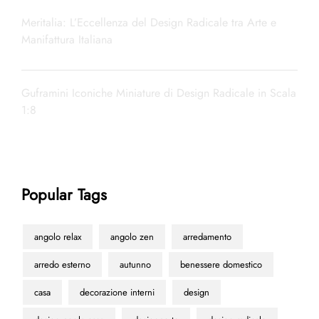
Meritalia: L’Eccellenza del Design Radicale tra Arte e
Manifattura Italiana
Guframini Iconiche Miniature di Design Radicale in Scala
1:8
Popular Tags
angolo relax
angolo zen
arredamento
arredo esterno
autunno
benessere domestico
casa
decorazione interni
design