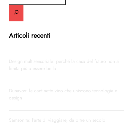
Articoli recenti
Design multisensoriale: perché la casa del futuro non si
limita più a essere bella
Dunavox: le cantinette vino che uniscono tecnologia e
design
Samsonite: l’arte di viaggiare, da oltre un secolo