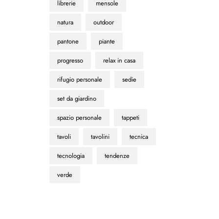
librerie
mensole
natura
outdoor
pantone
piante
progresso
relax in casa
rifugio personale
sedie
set da giardino
spazio personale
tappeti
tavoli
tavolini
tecnica
tecnologia
tendenze
verde