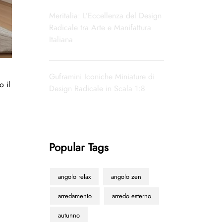
Meritalia: L’Eccellenza del Design
Radicale tra Arte e Manifattura
Italiana
Guframini Iconiche Miniature di
o il
Design Radicale in Scala 1:8
Popular Tags
angolo relax
angolo zen
arredamento
arredo esterno
autunno