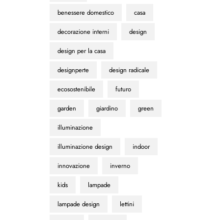
benessere domestico
casa
decorazione interni
design
design per la casa
designperte
design radicale
ecosostenibile
futuro
garden
giardino
green
illuminazione
illuminazione design
indoor
innovazione
inverno
kids
lampade
lampade design
lettini