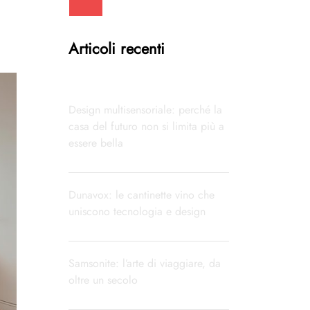
Articoli recenti
Design multisensoriale: perché la
casa del futuro non si limita più a
essere bella
Dunavox: le cantinette vino che
uniscono tecnologia e design
Samsonite: l’arte di viaggiare, da
oltre un secolo