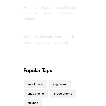
Meritalia: L’Eccellenza del Design
Radicale tra Arte e Manifattura
Italiana
Guframini Iconiche Miniature di
Design Radicale in Scala 1:8
Popular Tags
angolo relax
angolo zen
arredamento
arredo esterno
autunno