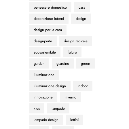
benessere domestico
casa
decorazione interni
design
design per la casa
designperte
design radicale
ecosostenibile
futuro
garden
giardino
green
illuminazione
illuminazione design
indoor
innovazione
inverno
kids
lampade
lampade design
lettini