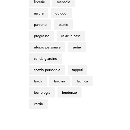
librerie
mensole
natura
outdoor
pantone
piante
progresso
relax in casa
rifugio personale
sedie
set da giardino
spazio personale
tappeti
tavoli
tavolini
tecnica
tecnologia
tendenze
verde