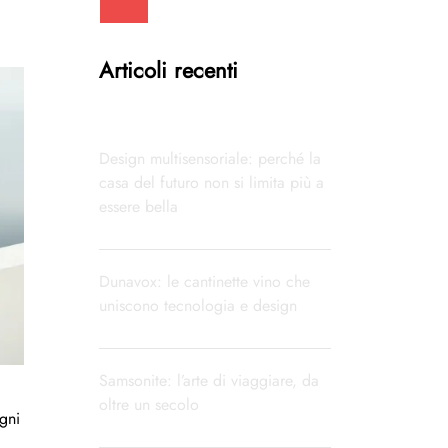
Articoli recenti
Design multisensoriale: perché la
casa del futuro non si limita più a
essere bella
Dunavox: le cantinette vino che
uniscono tecnologia e design
Samsonite: l’arte di viaggiare, da
oltre un secolo
gni