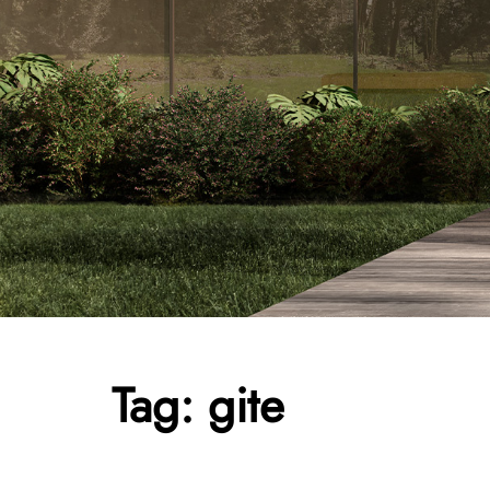
Tag:
gite