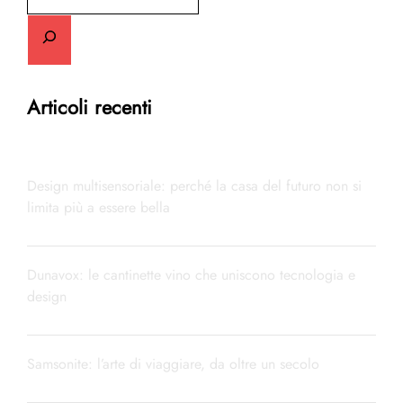
Articoli recenti
Design multisensoriale: perché la casa del futuro non si
limita più a essere bella
Dunavox: le cantinette vino che uniscono tecnologia e
design
Samsonite: l’arte di viaggiare, da oltre un secolo