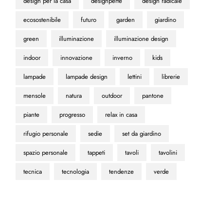
design per la casa
designperte
design radicale
ecosostenibile
futuro
garden
giardino
green
illuminazione
illuminazione design
indoor
innovazione
inverno
kids
lampade
lampade design
lettini
librerie
mensole
natura
outdoor
pantone
piante
progresso
relax in casa
rifugio personale
sedie
set da giardino
spazio personale
tappeti
tavoli
tavolini
tecnica
tecnologia
tendenze
verde