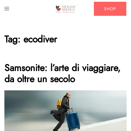
Vai
Mostra/Nascondi
SHOP
al
menu
contenuto
Tag:
ecodiver
Samsonite: l’arte di viaggiare,
da oltre un secolo