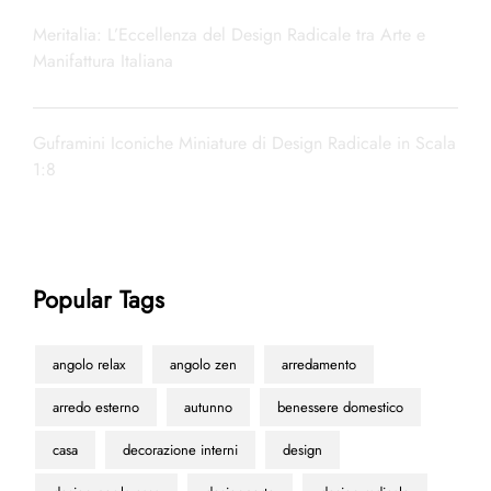
Meritalia: L’Eccellenza del Design Radicale tra Arte e
Manifattura Italiana
Guframini Iconiche Miniature di Design Radicale in Scala
1:8
Popular Tags
angolo relax
angolo zen
arredamento
arredo esterno
autunno
benessere domestico
casa
decorazione interni
design