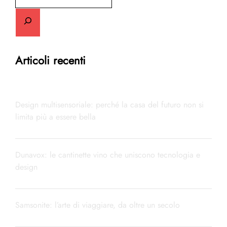
Articoli recenti
Design multisensoriale: perché la casa del futuro non si
limita più a essere bella
Dunavox: le cantinette vino che uniscono tecnologia e
design
Samsonite: l’arte di viaggiare, da oltre un secolo