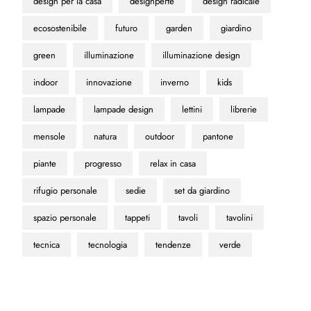
design per la casa
designperte
design radicale
ecosostenibile
futuro
garden
giardino
green
illuminazione
illuminazione design
indoor
innovazione
inverno
kids
lampade
lampade design
lettini
librerie
mensole
natura
outdoor
pantone
piante
progresso
relax in casa
rifugio personale
sedie
set da giardino
spazio personale
tappeti
tavoli
tavolini
tecnica
tecnologia
tendenze
verde