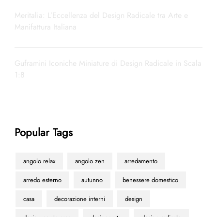
Meritalia: L’Eccellenza del Design Radicale tra Arte e
Manifattura Italiana
Guframini Iconiche Miniature di Design Radicale in Scala
1:8
Popular Tags
angolo relax
angolo zen
arredamento
arredo esterno
autunno
benessere domestico
casa
decorazione interni
design