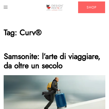
Vai
Mostra/Nascondi
SHOP
al
menu
contenuto
Tag:
Curv®
Samsonite: l’arte di viaggiare,
da oltre un secolo