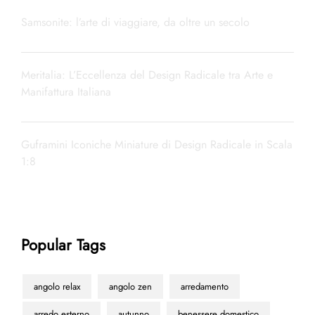
Samsonite: l’arte di viaggiare, da oltre un secolo
Meritalia: L’Eccellenza del Design Radicale tra Arte e
Manifattura Italiana
Guframini Iconiche Miniature di Design Radicale in Scala
1:8
Popular Tags
angolo relax
angolo zen
arredamento
arredo esterno
autunno
benessere domestico