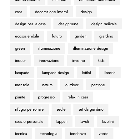
casa
decorazione interni
design
design per la casa
designperte
design radicale
ecosostenibile
futuro
garden
giardino
green
illuminazione
illuminazione design
indoor
innovazione
inverno
kids
lampade
lampade design
lettini
librerie
mensole
natura
outdoor
pantone
piante
progresso
relax in casa
rifugio personale
sedie
set da giardino
spazio personale
tappeti
tavoli
tavolini
tecnica
tecnologia
tendenze
verde