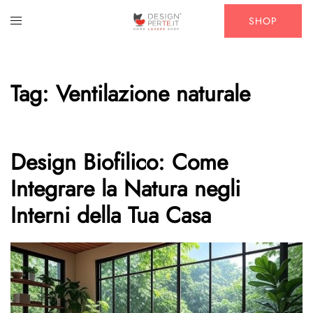
Vai
Mostra/Nascondi
SHOP
al
menu
contenuto
Tag:
Ventilazione naturale
Design Biofilico: Come
Integrare la Natura negli
Interni della Tua Casa