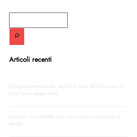
Cerca
Articoli recenti
Design multisensoriale: perché la casa del futuro non si
limita più a essere bella
Dunavox: le cantinette vino che uniscono tecnologia e
design