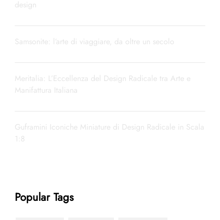
design
Samsonite: l’arte di viaggiare, da oltre un secolo
Meritalia: L’Eccellenza del Design Radicale tra Arte e
Manifattura Italiana
Guframini Iconiche Miniature di Design Radicale in Scala
1:8
Popular Tags