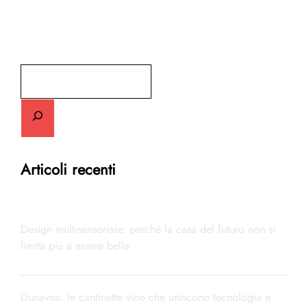
Cerca
Articoli recenti
Design multisensoriale: perché la casa del futuro non si
limita più a essere bella
Dunavox: le cantinette vino che uniscono tecnologia e