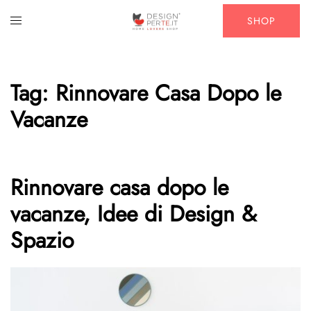
Vai
Mostra/Nascondi
SHOP
al
menu
contenuto
Tag:
Rinnovare Casa Dopo le
Vacanze
Rinnovare casa dopo le
vacanze, Idee di Design &
Spazio​