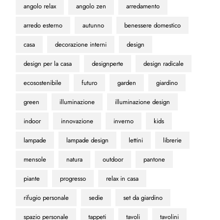
angolo relax
angolo zen
arredamento
arredo esterno
autunno
benessere domestico
casa
decorazione interni
design
design per la casa
designperte
design radicale
ecosostenibile
futuro
garden
giardino
green
illuminazione
illuminazione design
indoor
innovazione
inverno
kids
lampade
lampade design
lettini
librerie
mensole
natura
outdoor
pantone
piante
progresso
relax in casa
rifugio personale
sedie
set da giardino
spazio personale
tappeti
tavoli
tavolini