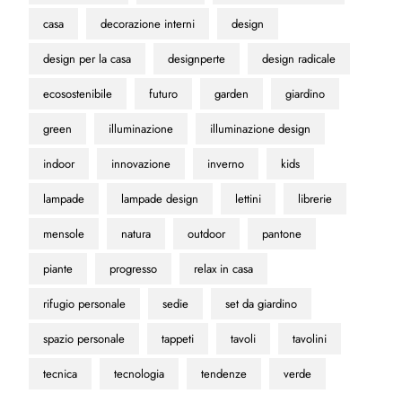
casa
decorazione interni
design
design per la casa
designperte
design radicale
ecosostenibile
futuro
garden
giardino
green
illuminazione
illuminazione design
indoor
innovazione
inverno
kids
lampade
lampade design
lettini
librerie
mensole
natura
outdoor
pantone
piante
progresso
relax in casa
rifugio personale
sedie
set da giardino
spazio personale
tappeti
tavoli
tavolini
tecnica
tecnologia
tendenze
verde