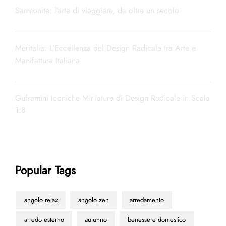
Samsonite: l’arte di viaggiare, da oltre un secolo
Meritalia: L’Eccellenza del Design Radicale tra Arte e
Manifattura Italiana
Guframini Iconiche Miniature di Design Radicale in Scala
1:8
Popular Tags
angolo relax
angolo zen
arredamento
arredo esterno
autunno
benessere domestico