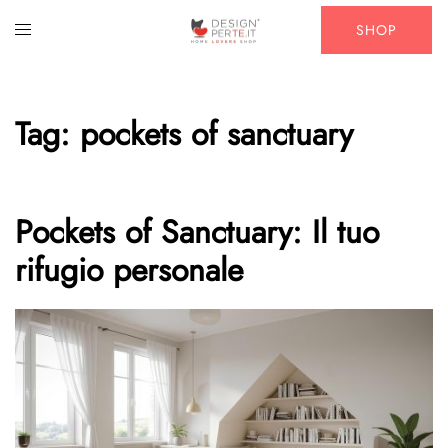
Vai
Mostra/Nascondi
SHOP
al
menu
contenuto
Tag:
pockets of sanctuary
Pockets of Sanctuary: Il tuo
rifugio personale