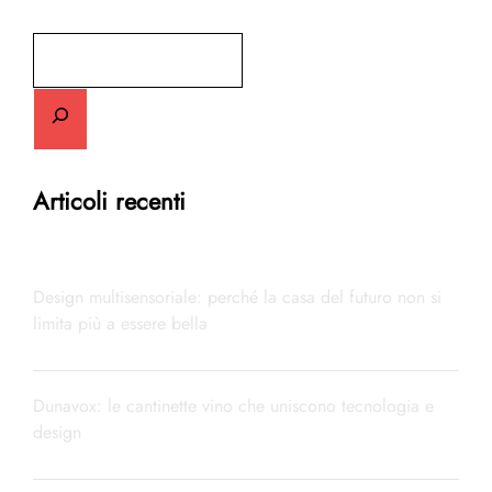
Cerca
Articoli recenti
Design multisensoriale: perché la casa del futuro non si
limita più a essere bella
Dunavox: le cantinette vino che uniscono tecnologia e
design