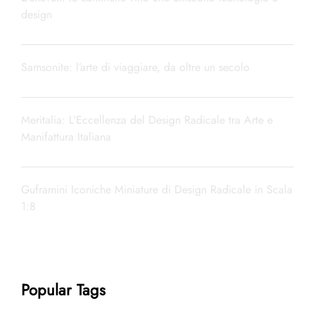
design
Samsonite: l’arte di viaggiare, da oltre un secolo
Meritalia: L’Eccellenza del Design Radicale tra Arte e
Manifattura Italiana
Guframini Iconiche Miniature di Design Radicale in Scala
1:8
Popular Tags