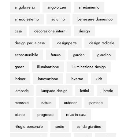
angolo relax
angolo zen
arredamento
arredo esterno
autunno
benessere domestico
casa
decorazione interni
design
design per la casa
designperte
design radicale
ecosostenibile
futuro
garden
giardino
green
illuminazione
illuminazione design
indoor
innovazione
inverno
kids
lampade
lampade design
lettini
librerie
mensole
natura
outdoor
pantone
piante
progresso
relax in casa
rifugio personale
sedie
set da giardino