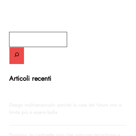
Cerca
Articoli recenti
Design multisensoriale: perché la casa del futuro non si
limita più a essere bella
Dunavox: le cantinette vino che uniscono tecnologia e