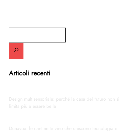
Cerca
Articoli recenti
Design multisensoriale: perché la casa del futuro non si
limita più a essere bella
Dunavox: le cantinette vino che uniscono tecnologia e