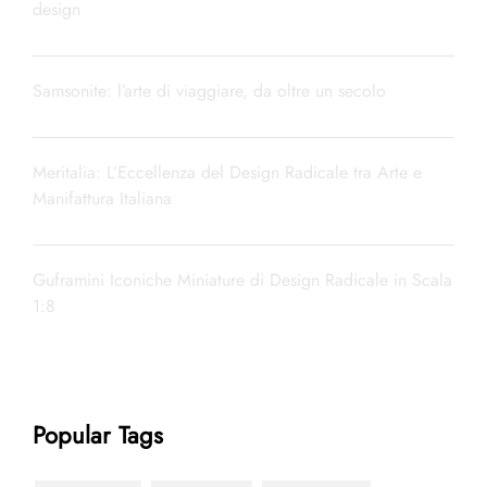
design
Samsonite: l’arte di viaggiare, da oltre un secolo
Meritalia: L’Eccellenza del Design Radicale tra Arte e
Manifattura Italiana
Guframini Iconiche Miniature di Design Radicale in Scala
1:8
Popular Tags