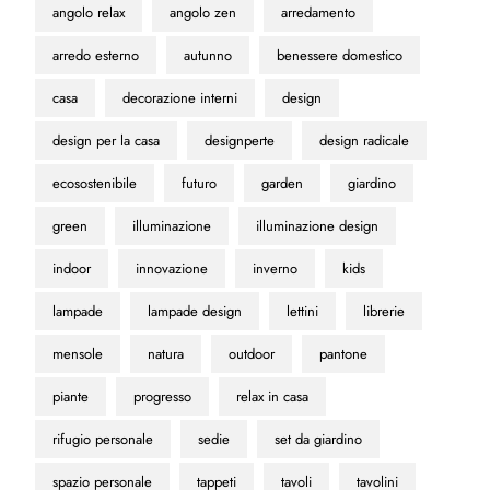
angolo relax
angolo zen
arredamento
arredo esterno
autunno
benessere domestico
casa
decorazione interni
design
design per la casa
designperte
design radicale
ecosostenibile
futuro
garden
giardino
green
illuminazione
illuminazione design
indoor
innovazione
inverno
kids
lampade
lampade design
lettini
librerie
mensole
natura
outdoor
pantone
piante
progresso
relax in casa
rifugio personale
sedie
set da giardino
spazio personale
tappeti
tavoli
tavolini