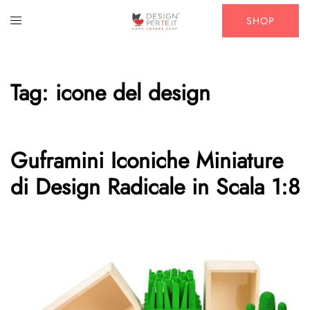
Vai
Mostra/Nascondi
SHOP
al
menu
contenuto
Tag:
icone del design
Guframini Iconiche Miniature
di Design Radicale in Scala 1:8