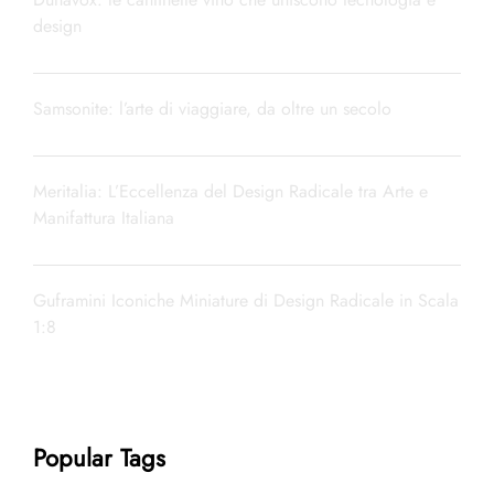
design
Samsonite: l’arte di viaggiare, da oltre un secolo
Meritalia: L’Eccellenza del Design Radicale tra Arte e
Manifattura Italiana
Guframini Iconiche Miniature di Design Radicale in Scala
1:8
Popular Tags