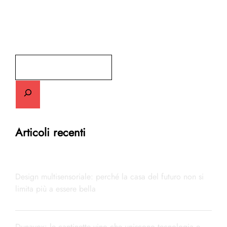
Cerca
Articoli recenti
Design multisensoriale: perché la casa del futuro non si
limita più a essere bella
Dunavox: le cantinette vino che uniscono tecnologia e