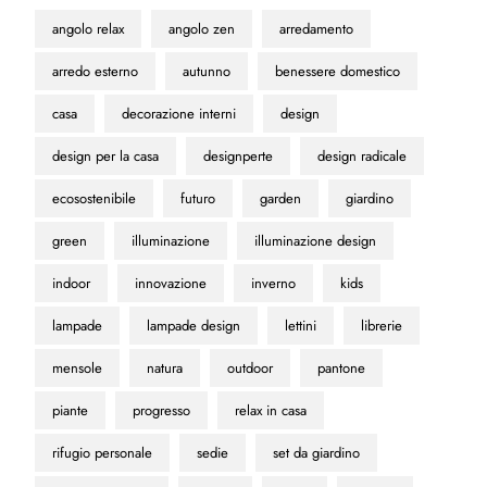
angolo relax
angolo zen
arredamento
arredo esterno
autunno
benessere domestico
casa
decorazione interni
design
design per la casa
designperte
design radicale
ecosostenibile
futuro
garden
giardino
green
illuminazione
illuminazione design
indoor
innovazione
inverno
kids
lampade
lampade design
lettini
librerie
mensole
natura
outdoor
pantone
piante
progresso
relax in casa
rifugio personale
sedie
set da giardino