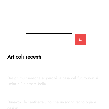
Cerca
Articoli recenti
Design multisensoriale: perché la casa del futuro non si
limita più a essere bella
Dunavox: le cantinette vino che uniscono tecnologia e
design