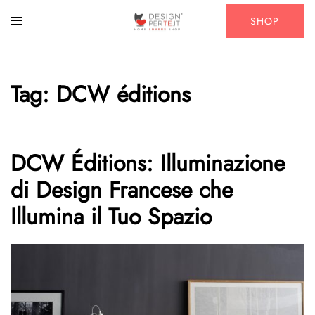
Vai
Mostra/Nascondi
SHOP
al
menu
contenuto
Tag:
DCW éditions
DCW Éditions: Illuminazione
di Design Francese che
Illumina il Tuo Spazio