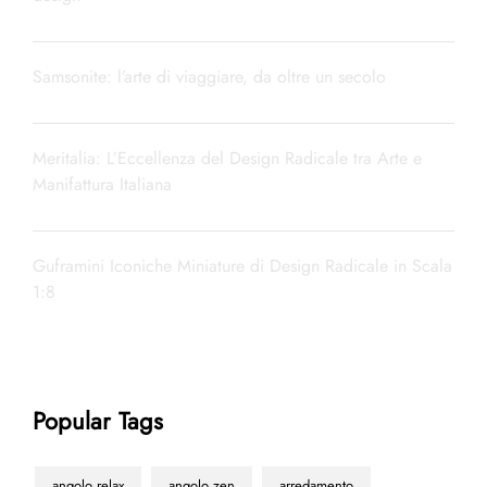
Samsonite: l’arte di viaggiare, da oltre un secolo
Meritalia: L’Eccellenza del Design Radicale tra Arte e
Manifattura Italiana
Guframini Iconiche Miniature di Design Radicale in Scala
1:8
Popular Tags
angolo relax
angolo zen
arredamento