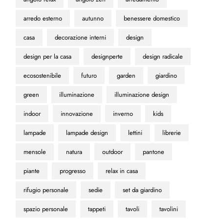
arredo esterno
autunno
benessere domestico
casa
decorazione interni
design
design per la casa
designperte
design radicale
ecosostenibile
futuro
garden
giardino
green
illuminazione
illuminazione design
indoor
innovazione
inverno
kids
lampade
lampade design
lettini
librerie
mensole
natura
outdoor
pantone
piante
progresso
relax in casa
rifugio personale
sedie
set da giardino
spazio personale
tappeti
tavoli
tavolini