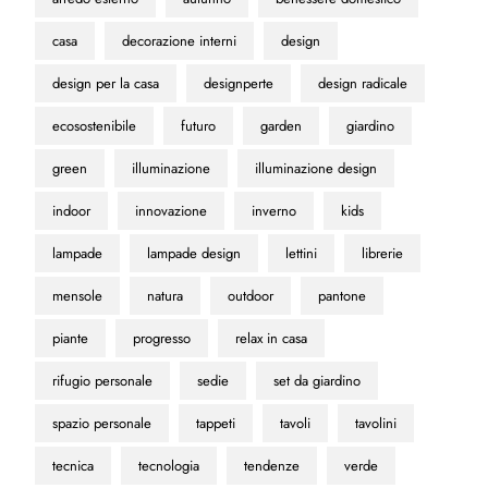
casa
decorazione interni
design
design per la casa
designperte
design radicale
ecosostenibile
futuro
garden
giardino
green
illuminazione
illuminazione design
indoor
innovazione
inverno
kids
lampade
lampade design
lettini
librerie
mensole
natura
outdoor
pantone
piante
progresso
relax in casa
rifugio personale
sedie
set da giardino
spazio personale
tappeti
tavoli
tavolini
tecnica
tecnologia
tendenze
verde