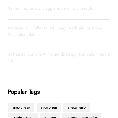
Samsonite: l’arte di viaggiare, da oltre un secolo
Meritalia: L’Eccellenza del Design Radicale tra Arte e
Manifattura Italiana
Guframini Iconiche Miniature di Design Radicale in Scala
1:8
Popular Tags
angolo relax
angolo zen
arredamento
arredo esterno
autunno
benessere domestico