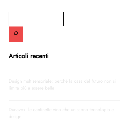
Cerca
Articoli recenti
Design multisensoriale: perché la casa del futuro non si
limita più a essere bella
Dunavox: le cantinette vino che uniscono tecnologia e
design