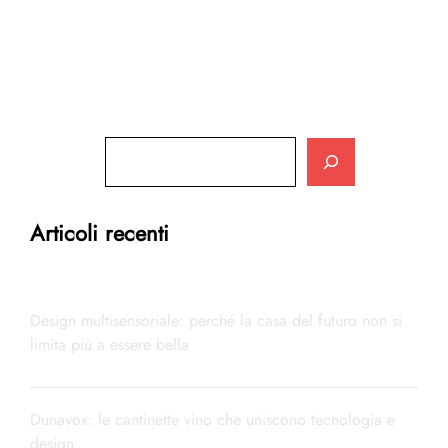
Cerca
Articoli recenti
Design multisensoriale: perché la casa del futuro non si
limita più a essere bella
Dunavox: le cantinette vino che uniscono tecnologia e
design