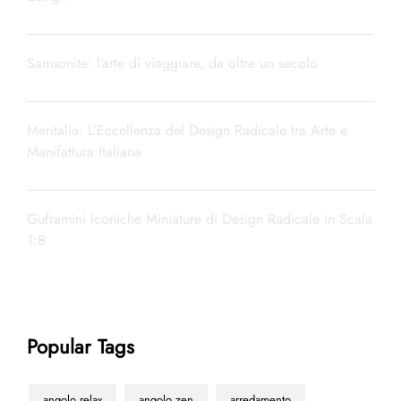
Samsonite: l’arte di viaggiare, da oltre un secolo
Meritalia: L’Eccellenza del Design Radicale tra Arte e
Manifattura Italiana
Guframini Iconiche Miniature di Design Radicale in Scala
1:8
Popular Tags
angolo relax
angolo zen
arredamento