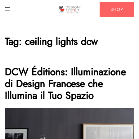
Vai
Mostra/Nascondi
SHOP
al
menu
contenuto
Tag:
ceiling lights dcw
DCW Éditions: Illuminazione
di Design Francese che
Illumina il Tuo Spazio