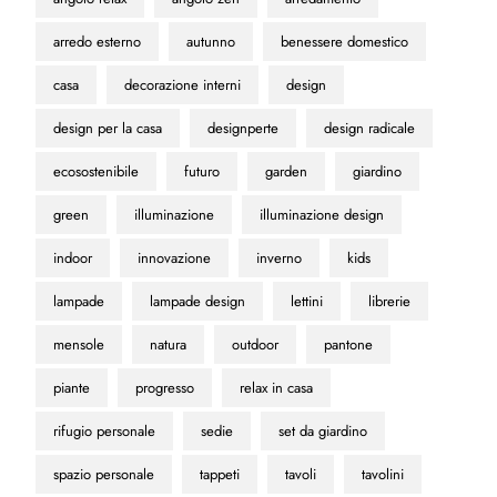
arredo esterno
autunno
benessere domestico
casa
decorazione interni
design
design per la casa
designperte
design radicale
ecosostenibile
futuro
garden
giardino
green
illuminazione
illuminazione design
indoor
innovazione
inverno
kids
lampade
lampade design
lettini
librerie
mensole
natura
outdoor
pantone
piante
progresso
relax in casa
rifugio personale
sedie
set da giardino
spazio personale
tappeti
tavoli
tavolini