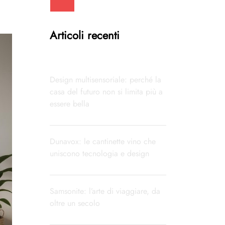
Articoli recenti
Design multisensoriale: perché la
casa del futuro non si limita più a
essere bella
Dunavox: le cantinette vino che
uniscono tecnologia e design
Samsonite: l’arte di viaggiare, da
oltre un secolo