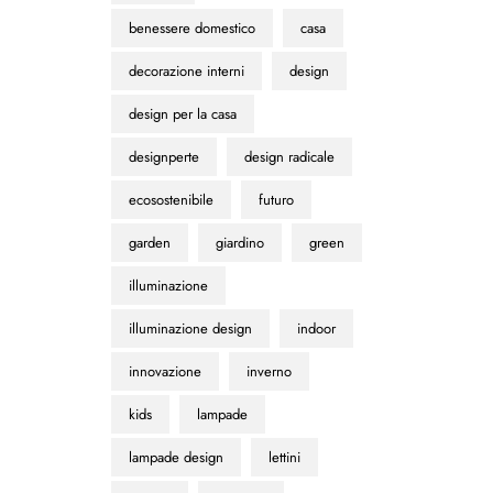
benessere domestico
casa
decorazione interni
design
design per la casa
designperte
design radicale
ecosostenibile
futuro
garden
giardino
green
illuminazione
illuminazione design
indoor
innovazione
inverno
kids
lampade
lampade design
lettini