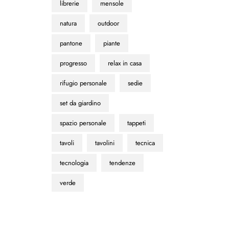
librerie
mensole
natura
outdoor
pantone
piante
progresso
relax in casa
rifugio personale
sedie
set da giardino
spazio personale
tappeti
tavoli
tavolini
tecnica
tecnologia
tendenze
verde