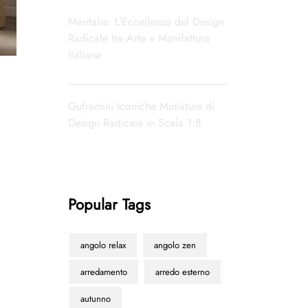
Meritalia: L’Eccellenza del Design
Radicale tra Arte e Manifattura
Italiana
Guframini Iconiche Miniature di
Design Radicale in Scala 1:8
Popular Tags
angolo relax
angolo zen
arredamento
arredo esterno
autunno