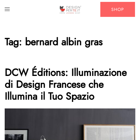
Vai
Mostra/Nascondi
SHOP
al
menu
contenuto
Tag:
bernard albin gras
DCW Éditions: Illuminazione
di Design Francese che
Illumina il Tuo Spazio