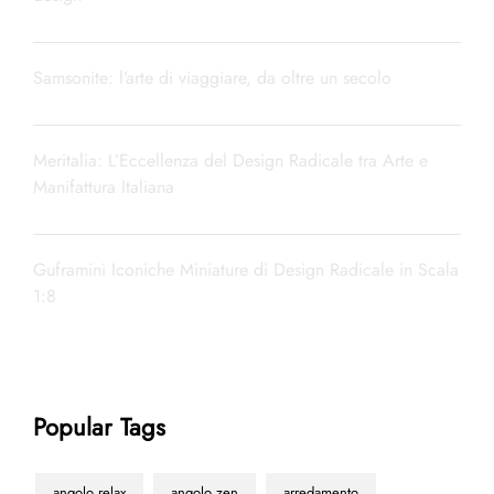
Samsonite: l’arte di viaggiare, da oltre un secolo
Meritalia: L’Eccellenza del Design Radicale tra Arte e
Manifattura Italiana
Guframini Iconiche Miniature di Design Radicale in Scala
1:8
Popular Tags
angolo relax
angolo zen
arredamento