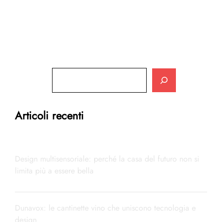
Cerca
Articoli recenti
Design multisensoriale: perché la casa del futuro non si
limita più a essere bella
Dunavox: le cantinette vino che uniscono tecnologia e
design