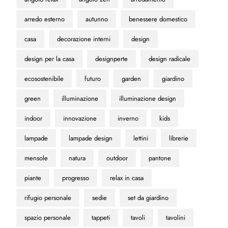
arredo esterno
autunno
benessere domestico
casa
decorazione interni
design
design per la casa
designperte
design radicale
ecosostenibile
futuro
garden
giardino
green
illuminazione
illuminazione design
indoor
innovazione
inverno
kids
lampade
lampade design
lettini
librerie
mensole
natura
outdoor
pantone
piante
progresso
relax in casa
rifugio personale
sedie
set da giardino
spazio personale
tappeti
tavoli
tavolini