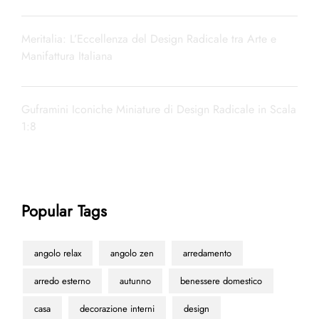
Meritalia: L’Eccellenza del Design Radicale tra Arte e
Manifattura Italiana
Guframini Iconiche Miniature di Design Radicale in Scala
1:8
Popular Tags
angolo relax
angolo zen
arredamento
arredo esterno
autunno
benessere domestico
casa
decorazione interni
design