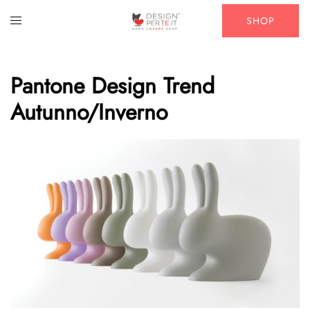
Vai
Mostra/Nascondi
SHOP
al
menu
contenuto
Pantone Design Trend
Autunno/Inverno