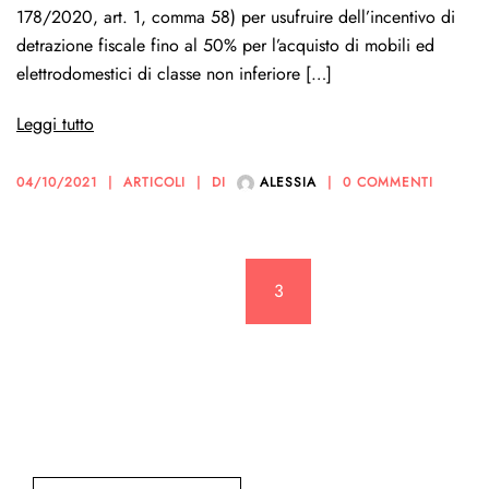
178/2020, art. 1, comma 58) per usufruire dell’incentivo di
detrazione fiscale fino al 50% per l’acquisto di mobili ed
elettrodomestici di classe non inferiore […]
Leggi tutto
04/10/2021
ARTICOLI
DI
ALESSIA
0 COMMENTI
Paginazione
<
1
2
3
4
5
degli
articoli
>