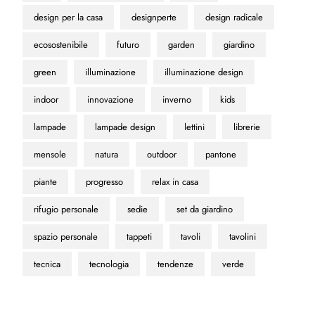
design per la casa
designperte
design radicale
ecosostenibile
futuro
garden
giardino
green
illuminazione
illuminazione design
indoor
innovazione
inverno
kids
lampade
lampade design
lettini
librerie
mensole
natura
outdoor
pantone
piante
progresso
relax in casa
rifugio personale
sedie
set da giardino
spazio personale
tappeti
tavoli
tavolini
tecnica
tecnologia
tendenze
verde