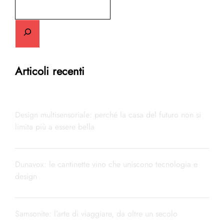
Cerca
Articoli recenti
Design multisensoriale: perché la casa del futuro non si
limita più a essere bella
Dunavox: le cantinette vino che uniscono tecnologia e
design
Samsonite: l’arte di viaggiare, da oltre un secolo