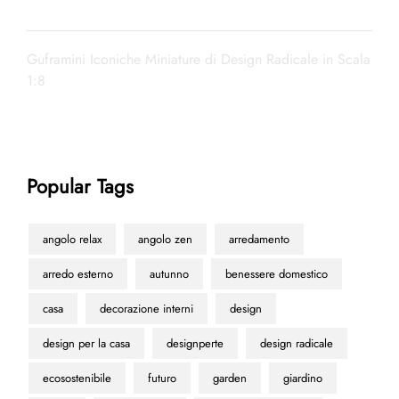
Guframini Iconiche Miniature di Design Radicale in Scala
1:8
Popular Tags
angolo relax
angolo zen
arredamento
arredo esterno
autunno
benessere domestico
casa
decorazione interni
design
design per la casa
designperte
design radicale
ecosostenibile
futuro
garden
giardino