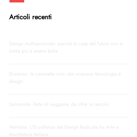
Articoli recenti
Design multisensoriale: perché la casa del futuro non si
limita più a essere bella
Dunavox: le cantinette vino che uniscono tecnologia e
design
Samsonite: l’arte di viaggiare, da oltre un secolo
Meritalia: L’Eccellenza del Design Radicale tra Arte e
Manifattura Italiana