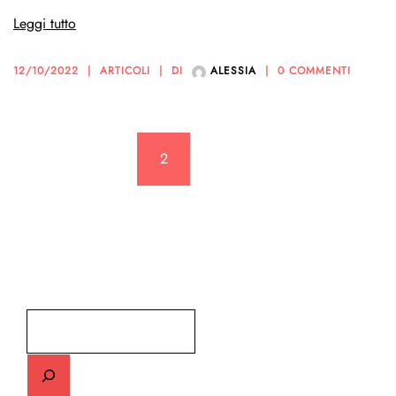
Leggi tutto
12/10/2022
ARTICOLI
DI
ALESSIA
0 COMMENTI
Paginazione
<
1
2
3
…
5
degli
articoli
>
Cerca