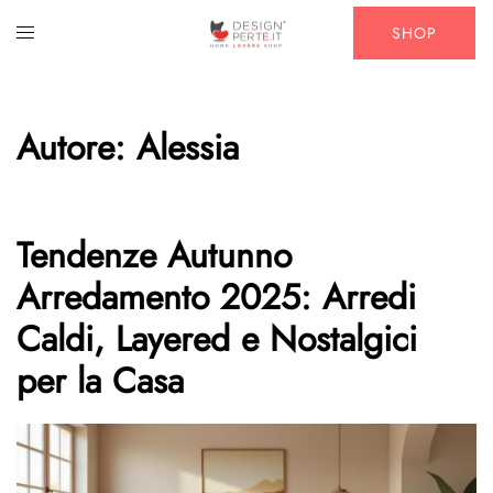
Vai
Mostra/Nascondi
SHOP
al
menu
contenuto
Autore:
Alessia
Tendenze Autunno
Arredamento 2025: Arredi
Caldi, Layered e Nostalgici
per la Casa